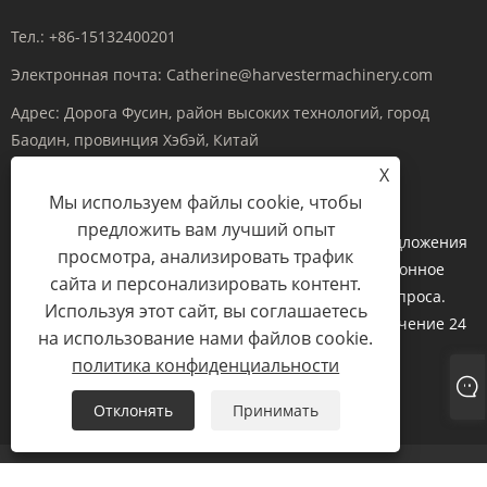
Тел.:
+86-15132400201
Электронная почта:
Catherine@harvestermachinery.com
Адрес:
Дорога Фусин, район высоких технологий, город
Баодин, провинция Хэбэй, Китай
X
Мы используем файлы cookie, чтобы
ОТПРАВИТЬ ЗАПРОС
предложить вам лучший опыт
Если у вас есть какие-либо вопросы по поводу предложения
просмотра, анализировать трафик
или сотрудничества, пожалуйста, отправьте электронное
сайта и персонализировать контент.
письмо или воспользуйтесь следующей формой запроса.
Используя этот сайт, вы соглашаетесь
Наш торговый представитель свяжется с вами в течение 24
на использование нами файлов cookie.
часов.
политика конфиденциальности
ОТПРАВИТЬ
Отклонять
Принимать