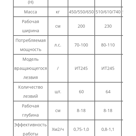
(H)
Масса
кг
450/550/650
510/610/740
560/66
Рабочая
см
200
230
25
ширина
Потребляемая
л.с.
70-100
80-110
95-
мощность
Модель
вращающегося
/
ИТ245
ИТ245
ИТ2
лезвия
Количество
шт.
60
64
7
лезвий
Рабочая
см
8-18
8-18
8-
глубина
Эффективность
Хм2/ч
0,75-1,0
0,8-1,1
0,95
работы