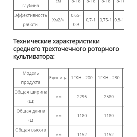
см
8-18
8-18
8-18
8-18
глубина
Эффективность
0,65-
Хм2/ч
0,7-1
0,75-1
0,8-1,1
работы
0,9
Технические характеристики
среднего трехточечного роторного
культиватора:
Модель
Единица
1ГКН - 200
1ГКН - 230
1ГКН 
продукта
Общая ширина
мм
2296
2580
27
(Ш)
Общая длина
мм
1180
1180
11
(L)
Общая высота
мм
1152
1152
11