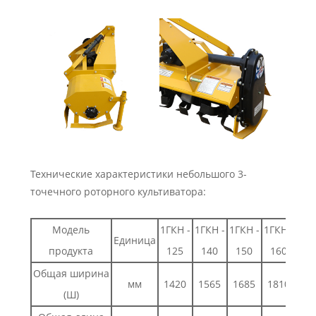
Технические характеристики небольшого 3-
точечного роторного культиватора:
Модель
1ГКН -
1ГКН -
1ГКН -
1ГКН -
Единица
продукта
125
140
150
160
Общая ширина
мм
1420
1565
1685
1810
(Ш)